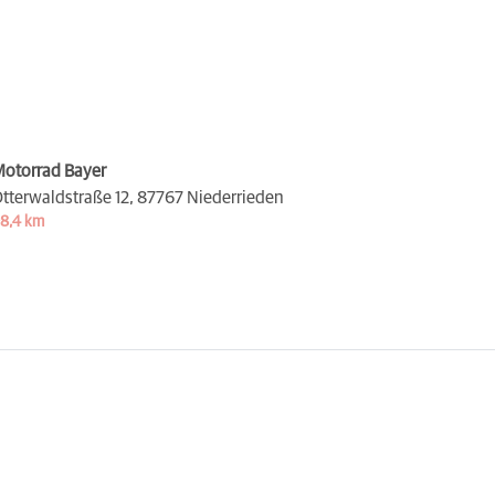
otorrad Bayer
tterwaldstraße 12,
87767 Niederrieden
8,4 km