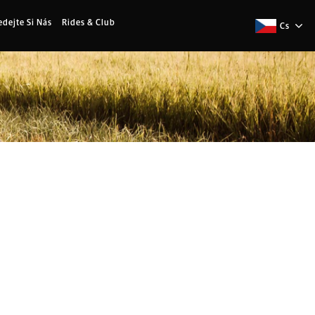
edejte Si Nás
Rides & Club
Cs