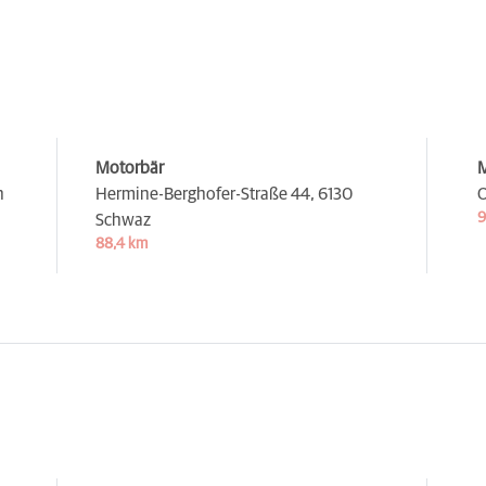
Motorbär
M
n
Hermine-Berghofer-Straße 44,
6130
O
9
Schwaz
88,4 km