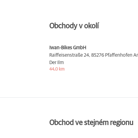
Obchody v okolí
Iwan-Bikes GmbH
Raiffeisenstraße 24,
85276 Pfaffenhofen A
Der Ilm
44,0 km
Obchod ve stejném regionu