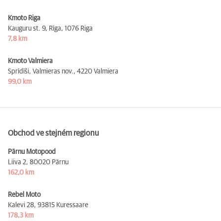
Kmoto Riga
Kauguru st. 9, Rīga,
1076 Riga
7,8 km
Kmoto Valmiera
Sprīdīši, Valmieras nov.,
4220 Valmiera
99,0 km
Obchod ve stejném regionu
Pärnu Motopood
Liiva 2,
80020 Pärnu
162,0 km
Rebel Moto
Kalevi 28,
93815 Kuressaare
178,3 km