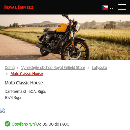
Cs
Domů
Vyhledejte obchod Royal Enfield Store
Lotyšsko
Moto Classic House
Moto Classic House
Dārzciema st. 60A, Riga,
1073 Riga
Otevřeno nyní
Od 09:00 do 17:00