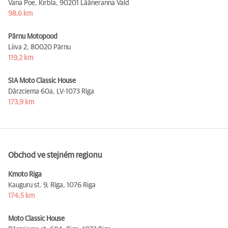
Vana Poe, Kirbla,
90201 Lääneranna Vald
98,6 km
Pärnu Motopood
Liiva 2,
80020 Pärnu
119,2 km
SIA Moto Classic House
Dārzciema 60a,
LV-1073 Rīga
173,9 km
Obchod ve stejném regionu
Kmoto Riga
Kauguru st. 9, Rīga,
1076 Riga
174,5 km
Moto Classic House