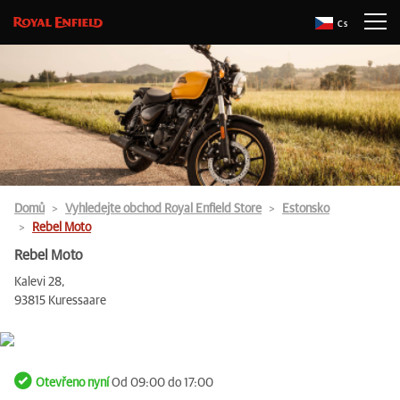
Cs
Domů
Vyhledejte obchod Royal Enfield Store
Estonsko
Rebel Moto
Rebel Moto
Kalevi 28,
93815 Kuressaare
Otevřeno nyní
Od 09:00 do 17:00