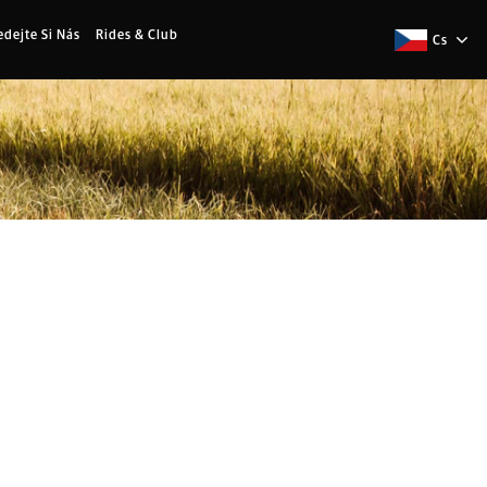
edejte Si Nás
Rides & Club
Cs