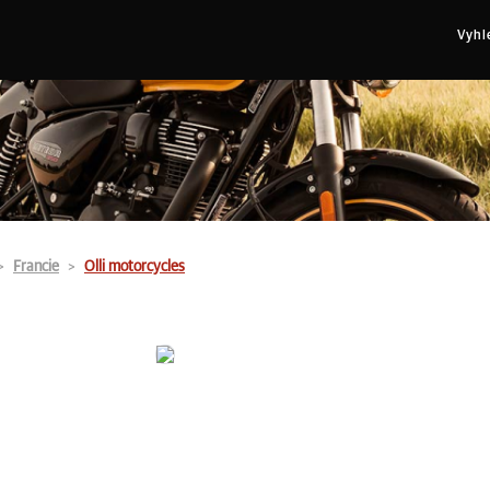
Vyhl
Francie
Olli motorcycles