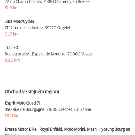
ZA du Champ Chassy,
71380 Chatenoy En Bresse
51,0 km
Jura Moto'Cycles
ZI 12 rue de l'industrie,
39270 Orgelet
91,7 km
Trail 70
Rue du praley , Espace de la motte,
70000 Vesoul
98,0 km
Obchod ve stejném regionu
Esprit Moto Quad 71
350 Rue de Bourgogne,
71680 Crêches-Sur-Saône
111,0 km
Bresse Motor Bike : Royal Enfield, Moto Morini, Mash, Hyosung Bourg en