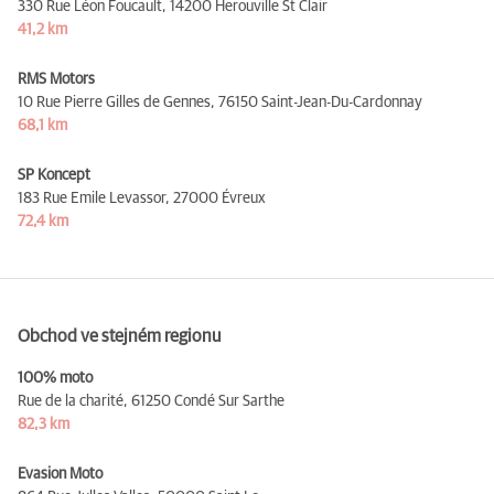
330 Rue Léon Foucault,
14200 Herouville St Clair
41,2 km
RMS Motors
10 Rue Pierre Gilles de Gennes,
76150 Saint-Jean-Du-Cardonnay
68,1 km
SP Koncept
183 Rue Emile Levassor,
27000 Évreux
72,4 km
Obchod ve stejném regionu
100% moto
Rue de la charité,
61250 Condé Sur Sarthe
82,3 km
Evasion Moto