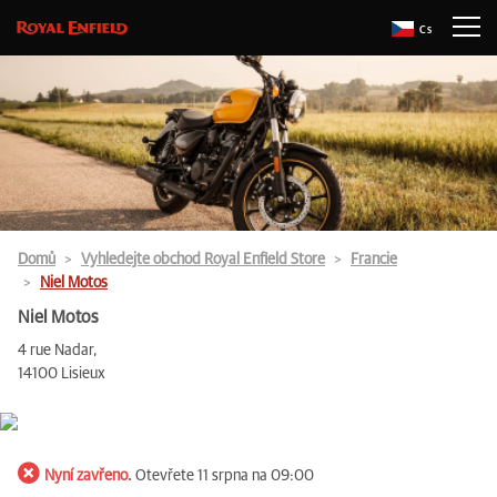
Cs
Domů
Vyhledejte obchod Royal Enfield Store
Francie
Niel Motos
Niel Motos
4 rue Nadar,
14100 Lisieux
Nyní zavřeno.
Otevřete 11 srpna na 09:00