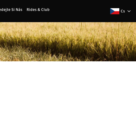
edejte Si Nás
Rides & Club
Cs