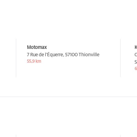
Motomax
K
7 Rue de l'Équerre,
57100 Thionville
O
55,9 km
6