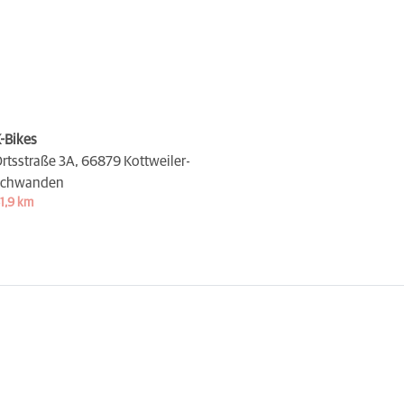
-Bikes
rtsstraße 3A,
66879 Kottweiler-
Schwanden
1,9 km