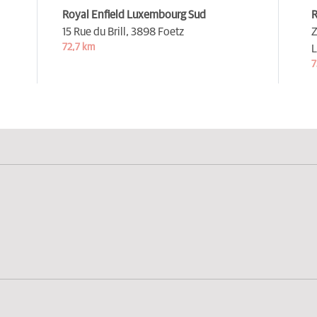
Royal Enfield Luxembourg Sud
R
15 Rue du Brill,
3898 Foetz
Z
72,7 km
L
7