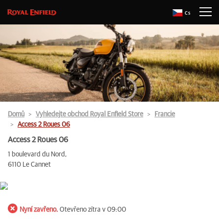
Cs
Domů
Vyhledejte obchod Royal Enfield Store
Francie
Access 2 Roues 06
Access 2 Roues 06
1 boulevard du Nord,
6110 Le Cannet
Nyní zavřeno.
Otevřeno zítra v 09:00