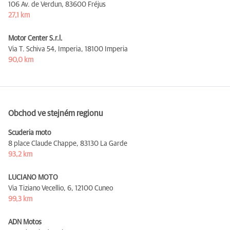
106 Av. de Verdun,
83600 Fréjus
27,1 km
Motor Center S.r.l.
Via T. Schiva 54, Imperia,
18100 Imperia
90,0 km
Obchod ve stejném regionu
Scuderia moto
8 place Claude Chappe,
83130 La Garde
93,2 km
LUCIANO MOTO
Via Tiziano Vecellio, 6,
12100 Cuneo
99,3 km
ADN Motos