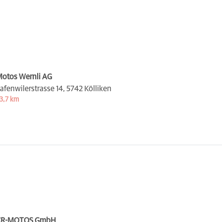
otos Wernli AG
afenwilerstrasse 14,
5742 Kölliken
3,7 km
CR-MOTOS GmbH