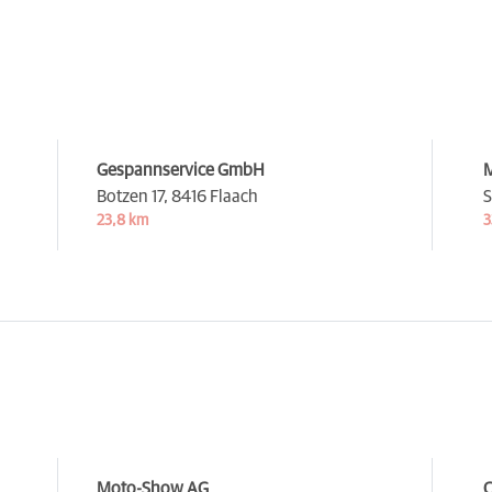
Gespannservice GmbH
M
Botzen 17,
8416 Flaach
S
23,8 km
3
Moto-Show AG