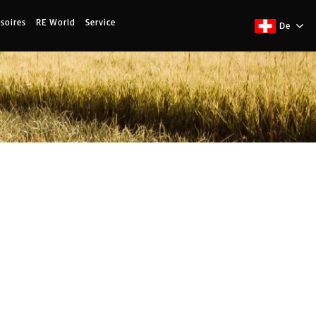
soires
RE World
Service
De