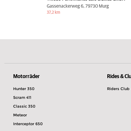
Gassenackerweg 6,
79730 Murg
37,2 km
Motorräder
Rides & Cl
Hunter 350
Riders Club
Scram 411
Classic 350
Meteor
Interceptor 650