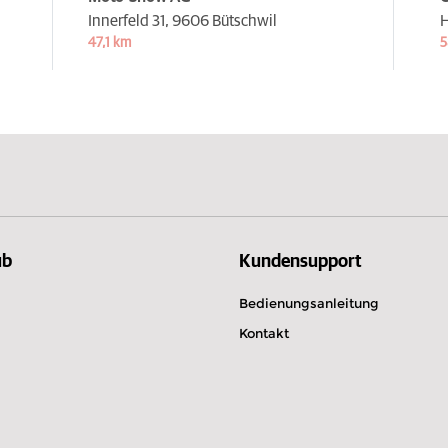
Innerfeld 31,
9606 Bütschwil
H
47,1 km
5
ub
Kundensupport
Bedienungsanleitung
Kontakt