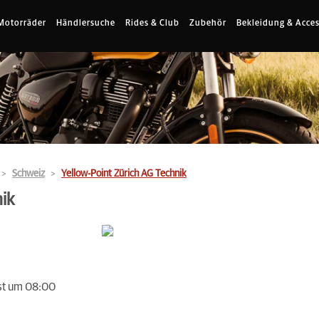
Motorräder
Händlersuche
Rides & Club
Zubehör
Bekleidung & Acces
Schweiz
Yellow-Point Zürich AG Technik
ik
st um 08:00