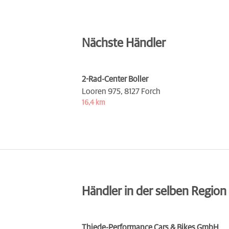
Nächste Händler
2-Rad-Center Boller
Looren 975,
8127 Forch
16,4 km
Händler in der selben Region
Thiede-Performance Cars & Bikes GmbH