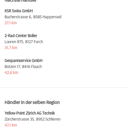
Nächste Händler
KSR Swiss GmbH
Bucherstrasse 6,
8585 Happerswil
27,1 km
2-Rad-Center Boller
Looren 975,
8127 Forch
31,7 km
Gespannservice GmbH
Botzen 17,
8416 Flaach
42,6 km
Händler in der selben Region
Yellow-Point Zürich AG Technik
Zürcherstrasse 35,
8952 Schlieren
47,1 km