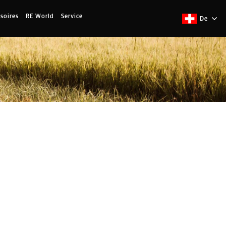
soires
RE World
Service
De