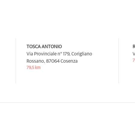
TOSCA ANTONIO
R
Via Provinciale n° 179, Corigliano
V
7
Rossano,
87064 Cosenza
79,5 km