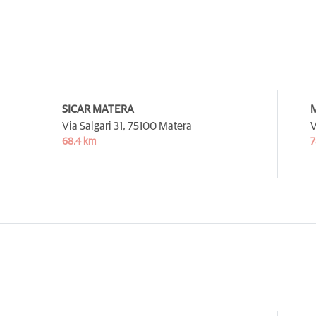
SICAR MATERA
M
Via Salgari 31,
75100 Matera
V
68,4 km
7