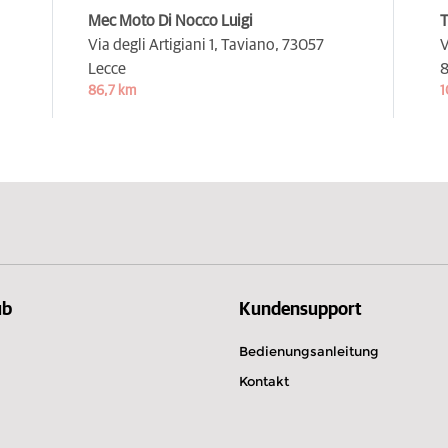
Mec Moto Di Nocco Luigi
Via degli Artigiani 1, Taviano,
73057
V
Lecce
8
86,7 km
1
ub
Kundensupport
Bedienungsanleitung
Kontakt