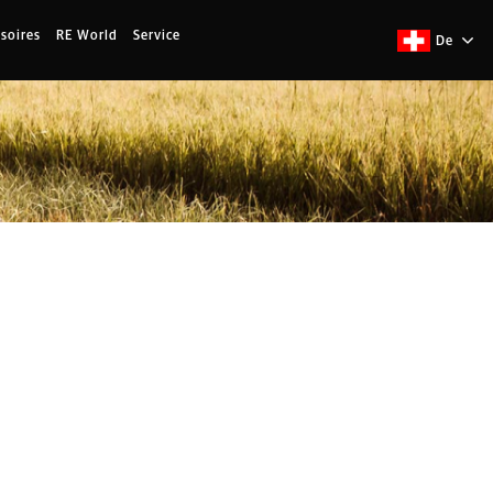
soires
RE World
Service
De