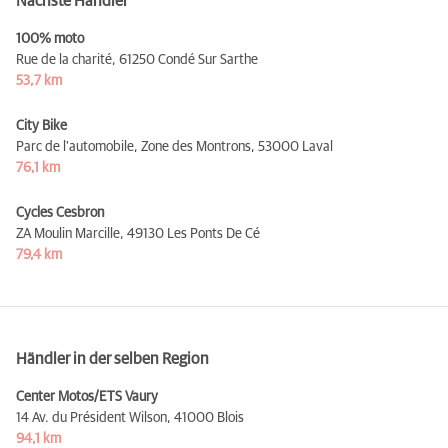
Nächste Händler
100% moto
Rue de la charité,
61250 Condé Sur Sarthe
53,7 km
City Bike
Parc de l'automobile, Zone des Montrons,
53000 Laval
76,1 km
Cycles Cesbron
ZA Moulin Marcille,
49130 Les Ponts De Cé
79,4 km
Händler in der selben Region
Center Motos/ETS Vaury
14 Av. du Président Wilson,
41000 Blois
94,1 km