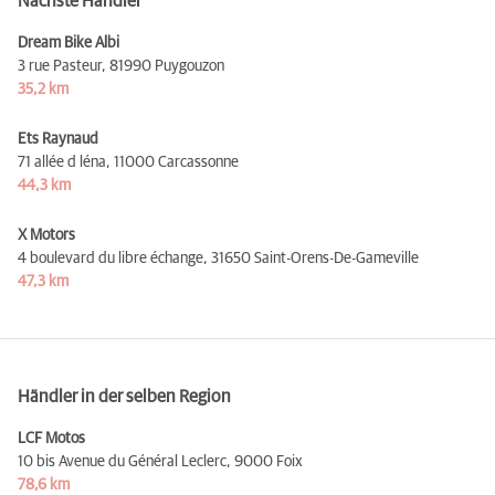
Nächste Händler
Dream Bike Albi
3 rue Pasteur,
81990 Puygouzon
35,2 km
Ets Raynaud
71 allée d léna,
11000 Carcassonne
44,3 km
X Motors
4 boulevard du libre échange,
31650 Saint-Orens-De-Gameville
47,3 km
Händler in der selben Region
LCF Motos
10 bis Avenue du Général Leclerc,
9000 Foix
78,6 km