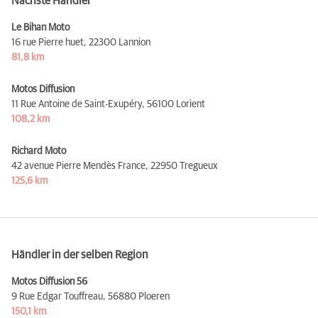
Nächste Händler
Le Bihan Moto
16 rue Pierre huet,
22300 Lannion
81,8 km
Motos Diffusion
11 Rue Antoine de Saint-Exupéry,
56100 Lorient
108,2 km
Richard Moto
42 avenue Pierre Mendès France,
22950 Tregueux
125,6 km
Händler in der selben Region
Motos Diffusion 56
9 Rue Edgar Touffreau,
56880 Ploeren
150,1 km