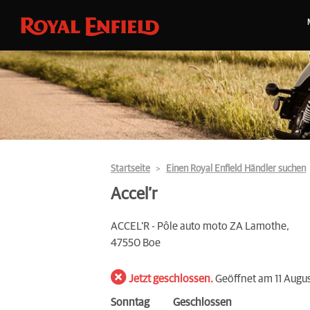
Startseite
Einen Royal Enfield Händler suchen
Accel’r
ACCEL’R - Pôle auto moto ZA Lamothe,
47550 Boe
Jetzt geschlossen.
Geöffnet am 11 Augu
Sonntag
Geschlossen