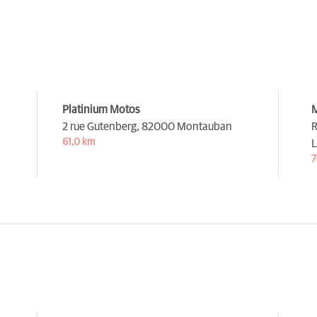
Platinium Motos
2 rue Gutenberg,
82000 Montauban
R
61,0 km
L
7