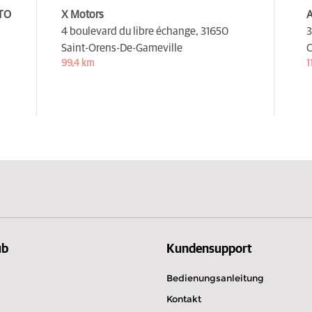
TO
X Motors
A
4 boulevard du libre échange,
31650
3
Saint-Orens-De-Gameville
C
99,4 km
1
ub
Kundensupport
Bedienungsanleitung
Kontakt