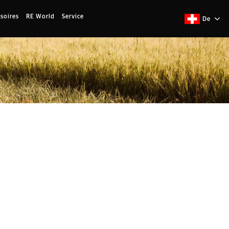
soires
RE World
Service
De