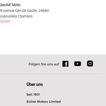
bsolut' Moto
9 avenue Gén de Gaulle,
24660
oulounieix Chamiers
12,6 km
Folgen Sie uns auf
Über uns
Seit 1901
Eicher Motors Limited