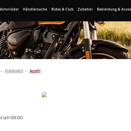
Motorräder
Händlersuche
Rides & Club
Zubehör
Bekleidung & Acces
Frankreich
Accel’r
st um 09:00