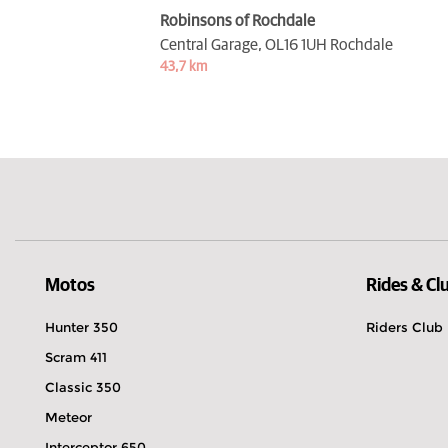
Robinsons of Rochdale
Central Garage,
OL16 1UH Rochdale
43,7 km
Motos
Rides & Cl
Hunter 350
Riders Club
Scram 411
Classic 350
Meteor
Interceptor 650