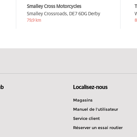
Smalley Cross Motorcycles
T
Smalley Crossroads,
DE7 6DG Derby
W
79,9 km
8
ub
Localisez-nous
Magasins
Manuel de l'utilisateur
Service client
Réserver un essai routier