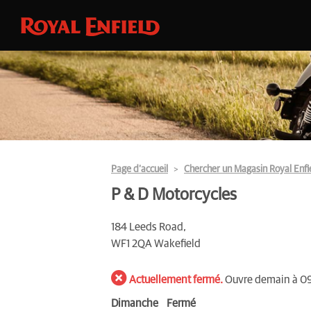
Page d’accueil
Chercher un Magasin Royal Enfi
P & D Motorcycles
184 Leeds Road,
WF1 2QA Wakefield
Actuellement fermé.
Ouvre demain à 0
Dimanche
Fermé