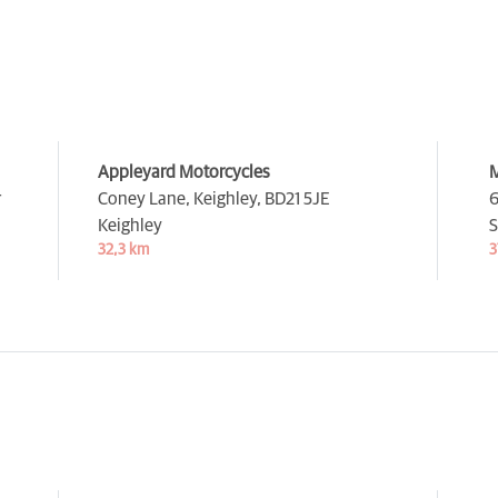
Appleyard Motorcycles
M
r
Coney Lane, Keighley,
BD21 5JE
6
Keighley
S
32,3 km
3