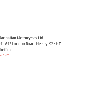
anhattan Motorcycles Ltd
41-643 London Road, Heeley,
S2 4HT
heffield
7,7 km