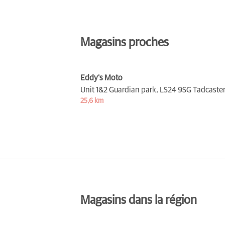
Magasins proches
Eddy's Moto
Unit 1&2 Guardian park,
LS24 9SG Tadcaste
25,6 km
Magasins dans la région