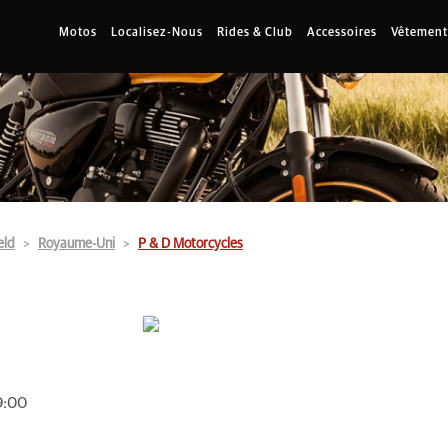
Motos
Localisez-Nous
Rides & Club
Accessoires
Vêtement
eld
Royaume-Uni
P & D Motorcycles
9:00