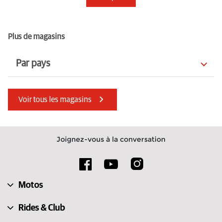
Plus de magasins
Par pays
Croatie
Australia
Voir tous les magasins
Norvège
Suisse
Türkiye
Macédoine du Nord
Joignez-vous à la conversation
Bulgarie
Portugal
Espagne
Lettonie
Motos
Slovénie
Autriche
Rides & Club