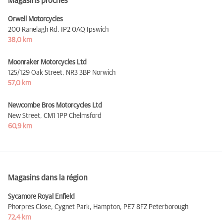
Magasins proches
Orwell Motorcycles
200 Ranelagh Rd,
IP2 0AQ Ipswich
38,0 km
Moonraker Motorcycles Ltd
125/129 Oak Street,
NR3 3BP Norwich
57,0 km
Newcombe Bros Motorcycles Ltd
New Street,
CM1 1PP Chelmsford
60,9 km
Magasins dans la région
Sycamore Royal Enfield
Phorpres Close, Cygnet Park, Hampton,
PE7 8FZ Peterborough
72,4 km