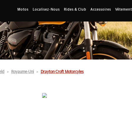
Motos
Localisez-Nous
Rides & Club
Accessoires
Vêtement
eld
Royaume-Uni
Drayton Croft Motorcyles