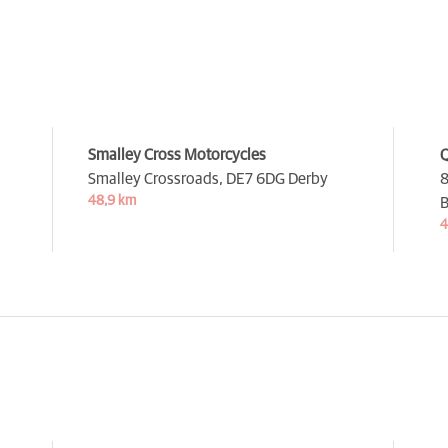
Smalley Cross Motorcycles
Q
m
Smalley Crossroads,
DE7 6DG Derby
8
48,9 km
B
4