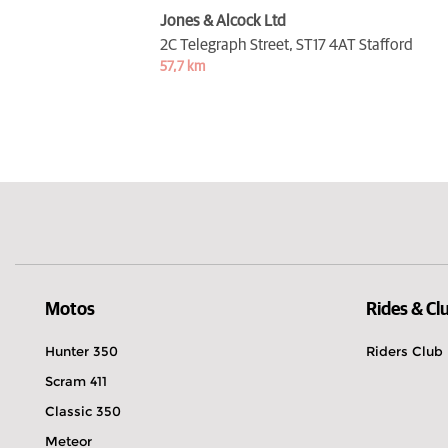
Jones & Alcock Ltd
2C Telegraph Street,
ST17 4AT Stafford
57,7 km
Motos
Rides & Cl
Hunter 350
Riders Club
Scram 411
Classic 350
Meteor