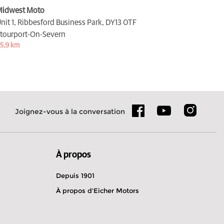
idwest Moto
nit 1, Ribbesford Business Park,
DY13 0TF
tourport-On-Severn
5,9 km
Joignez-vous à la conversation
À propos
Depuis 1901
À propos d'Eicher Motors