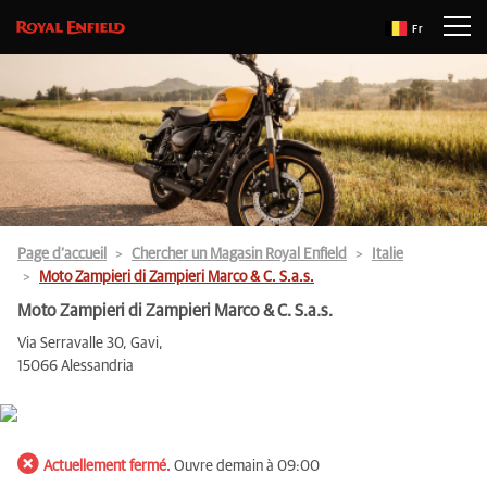
Fr
Page d’accueil
Chercher un Magasin Royal Enfield
Italie
Moto Zampieri di Zampieri Marco & C. S.a.s.
Moto Zampieri di Zampieri Marco & C. S.a.s.
Via Serravalle 30, Gavi,
15066 Alessandria
Actuellement fermé.
Ouvre demain à 09:00