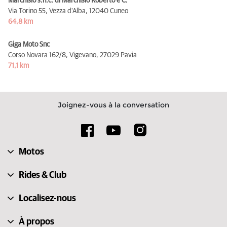
Marchisio s.n.c. di Marchisio Roberto e C.
Via Torino 55, Vezza d'Alba,
12040 Cuneo
64,8 km
Giga Moto Snc
Corso Novara 162/8, Vigevano,
27029 Pavia
71,1 km
Joignez-vous à la conversation
Motos
Rides & Club
Localisez-nous
À propos