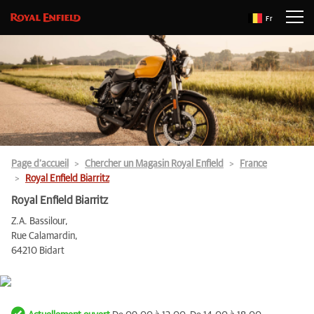
Fr
Page d’accueil
Chercher un Magasin Royal Enfield
France
Royal Enfield Biarritz
Royal Enfield Biarritz
Z.A. Bassilour,
Rue Calamardin,
64210 Bidart