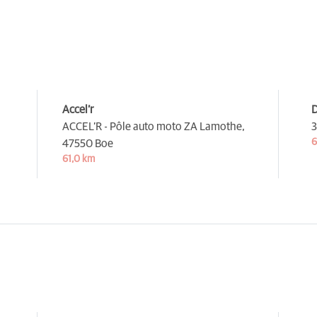
Accel’r
D
ACCEL’R - Pôle auto moto ZA Lamothe,
3
6
47550 Boe
61,0 km