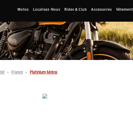
Motos
Localisez-Nous
Rides & Club
Accessoires
Vêtement
eld
France
Platinium Motos