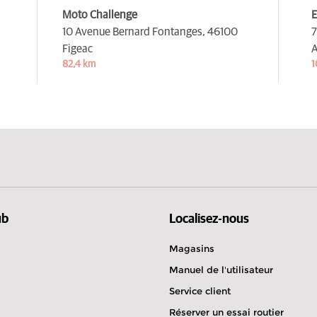
Moto Challenge
E
10 Avenue Bernard Fontanges,
46100
7
Figeac
A
82,4 km
1
ub
Localisez-nous
Magasins
Manuel de l'utilisateur
Service client
Réserver un essai routier