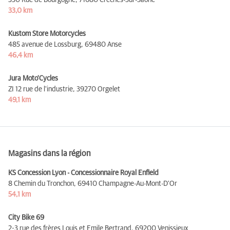
33,0 km
Kustom Store Motorcycles
485 avenue de Lossburg,
69480 Anse
46,4 km
Jura Moto'Cycles
ZI 12 rue de l'industrie,
39270 Orgelet
49,1 km
Magasins dans la région
KS Concession Lyon - Concessionnaire Royal Enfield
8 Chemin du Tronchon,
69410 Champagne-Au-Mont-D'Or
54,1 km
City Bike 69
2-3 rue des frères Louis et Emile Bertrand,
69200 Venissieux