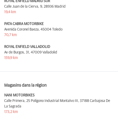
ROYAL ENFIELD MADRID SUR
Calle Juan de la Cierva, 9,
28936 Madrid
19,4 km
PATA CABRA MOTORBIKE
Avenida Coronel Baeza,
45004 Toledo
70,7 km
ROYAL ENFIELD VALLADOLID
Av de Burgos, 31,
47009 Valladolid
159,9 km
Magasins dans la région
NANI MOTORBIKES
Calle Primera, 25 Polígono Industrial Montalvo III,
37188 Carbajosa De
La Sagrada
173,2 km