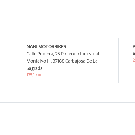
NANI MOTORBIKES
Calle Primera, 25 Polígono Industrial
A
2
Montalvo III,
37188 Carbajosa De La
Sagrada
175,1 km