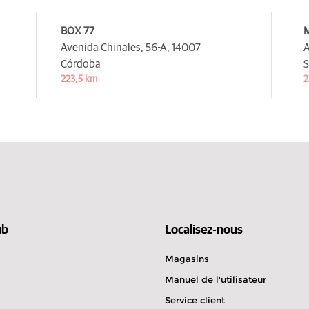
BOX 77
Avenida Chinales, 56-A,
14007
A
Córdoba
S
223,5 km
2
ub
Localisez-nous
Magasins
Manuel de l'utilisateur
Service client