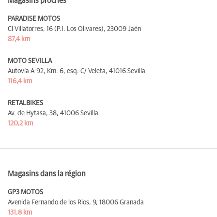
Magasins proches
PARADISE MOTOS
Cl Villatorres, 16 (P.I. Los Olivares),
23009 Jaén
87,4 km
MOTO SEVILLA
Autovía A-92, Km. 6, esq. C/ Veleta,
41016 Sevilla
116,4 km
RETALBIKES
Av. de Hytasa, 38,
41006 Sevilla
120,2 km
Magasins dans la région
GP3 MOTOS
Avenida Fernando de los Rios, 9,
18006 Granada
131,8 km