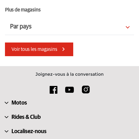
Plus de magasins
Par pays
Lettonie
Australia
Voir tous les magasins
Afrique du Sud
Île de Man
Roumanie
Inde
Joignez-vous à la conversation
Portugal
Bulgarie
Tchéquie
Émirats arabes unis
Motos
Macédoine du Nord
Suède
Rides & Club
Localisez-nous