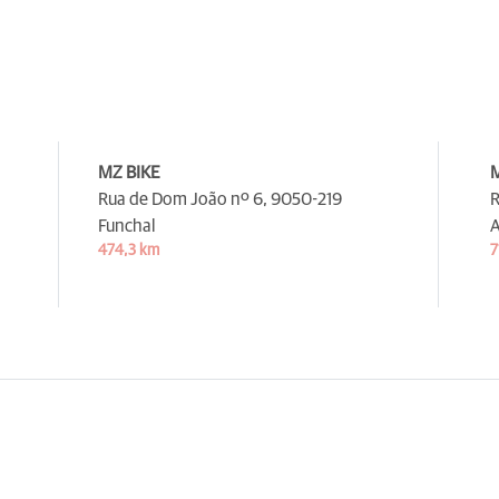
MZ BIKE
M
Rua de Dom João nº 6,
9050-219
R
Funchal
A
474,3 km
7