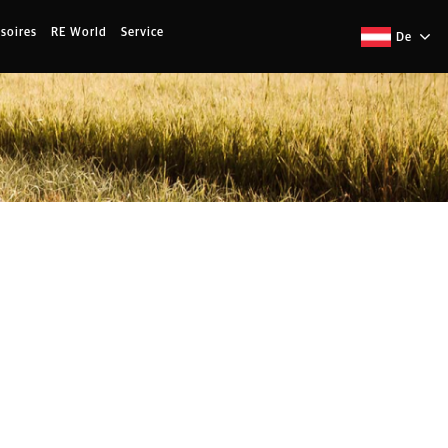
soires
RE World
Service
De