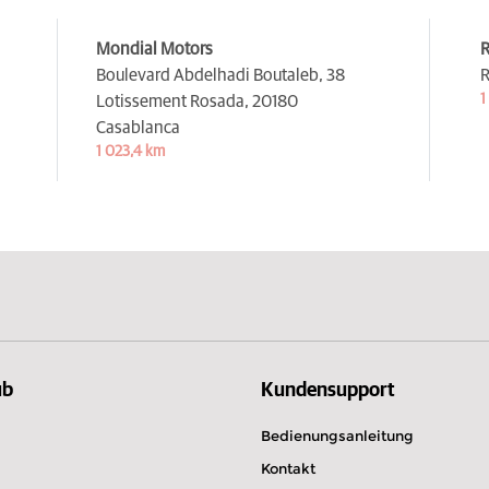
Mondial Motors
Boulevard Abdelhadi Boutaleb, 38
R
1
Lotissement Rosada,
20180
Casablanca
1 023,4 km
ub
Kundensupport
Bedienungsanleitung
Kontakt