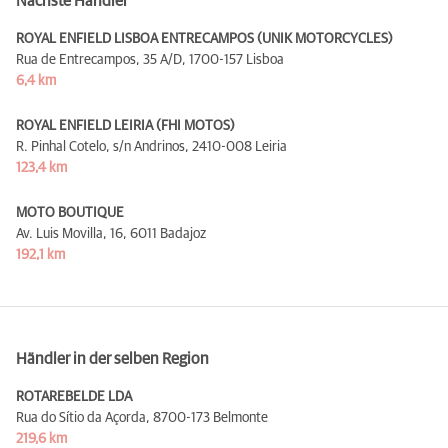
Nächste Händler
ROYAL ENFIELD LISBOA ENTRECAMPOS (UNIK MOTORCYCLES)
Rua de Entrecampos, 35 A/D,
1700-157 Lisboa
6,4 km
ROYAL ENFIELD LEIRIA (FHI MOTOS)
R. Pinhal Cotelo, s/n Andrinos,
2410-008 Leiria
123,4 km
MOTO BOUTIQUE
Av. Luis Movilla, 16,
6011 Badajoz
192,1 km
Händler in der selben Region
ROTAREBELDE LDA
Rua do Sítio da Açorda,
8700-173 Belmonte
219,6 km