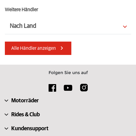
Weitere Händler
Nach Land
Rumänien
Norwegen
Alle Händler anzeigen
Polen
Niederlande
Luxemburg
Lettland
Folgen Sie uns auf
Litauen
Indien
Mauritius
Irland
Motorräder
Albanien
Tschechien
Rides & Club
Kundensupport