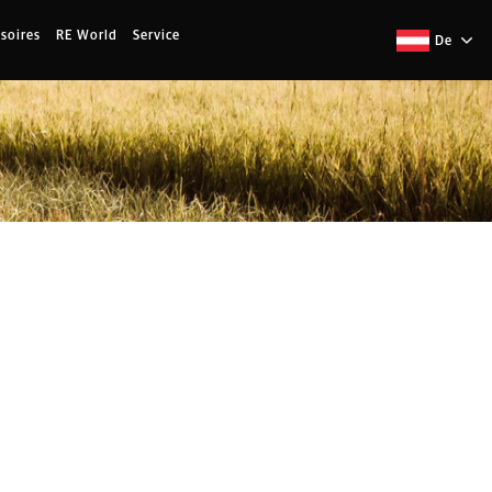
soires
RE World
Service
De