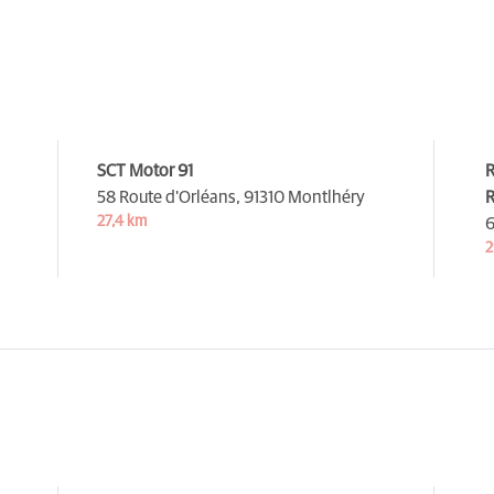
SCT Motor 91
R
58 Route d'Orléans,
91310 Montlhéry
R
27,4 km
6
2