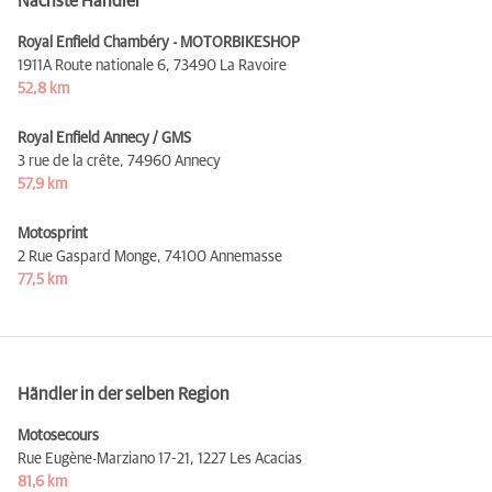
Nächste Händler
Royal Enfield Chambéry - MOTORBIKESHOP
1911A Route nationale 6,
73490 La Ravoire
52,8 km
Royal Enfield Annecy / GMS
3 rue de la crête,
74960 Annecy
57,9 km
Motosprint
2 Rue Gaspard Monge,
74100 Annemasse
77,5 km
Händler in der selben Region
Motosecours
Rue Eugène-Marziano 17-21,
1227 Les Acacias
81,6 km