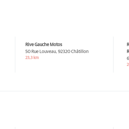
Rive Gauche Motos
R
50 Rue Louveau,
92320 Châtillon
R
23,3 km
6
2