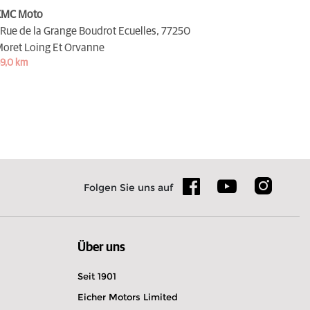
KMC Moto
 Rue de la Grange Boudrot Ecuelles,
77250
oret Loing Et Orvanne
9,0 km
Folgen Sie uns auf
Über uns
Seit 1901
Eicher Motors Limited