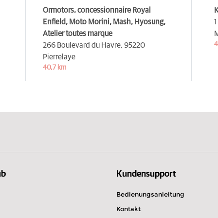
Ormotors, concessionnaire Royal
Enfield, Moto Morini, Mash, Hyosung,
1
Atelier toutes marque
M
4
266 Boulevard du Havre,
95220
Pierrelaye
40,7 km
ub
Kundensupport
Bedienungsanleitung
Kontakt