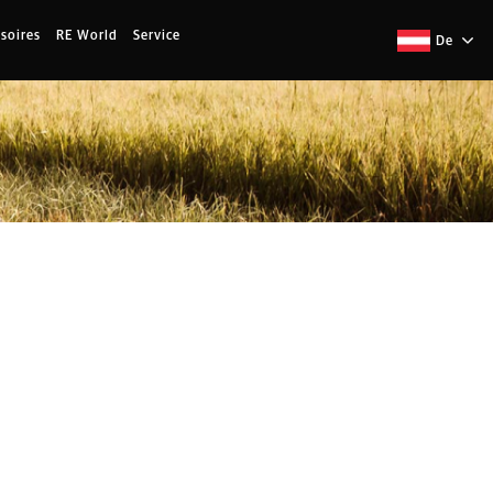
soires
RE World
Service
De