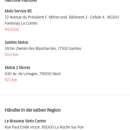
Nächste Händler
Moto Service 85
72 Avenue du Président F. Mitterrand, Bâtiment 2 - Cellule 4 ,
85200
Fontenay Le Comte
44,9 km
Saintes Motos
39 bis chemin des Blanchardes,
17100 Saintes
53,4 km
Motos 2 Sèvres
430 Av. de Limoges,
79000 Niort
57,1 km
Händler in der selben Region
Le Brasseur Moto Center
Rue Paul Emile Victor,
85000 La Roche-Sur-Yon