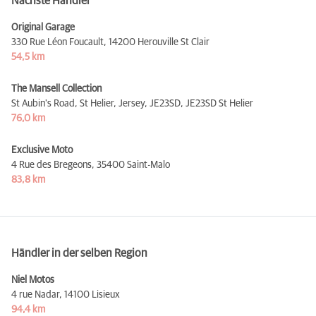
Nächste Händler
Original Garage
330 Rue Léon Foucault,
14200 Herouville St Clair
54,5 km
The Mansell Collection
St Aubin's Road, St Helier, Jersey, JE23SD,
JE23SD St Helier
76,0 km
Exclusive Moto
4 Rue des Bregeons,
35400 Saint-Malo
83,8 km
Händler in der selben Region
Niel Motos
4 rue Nadar,
14100 Lisieux
94,4 km