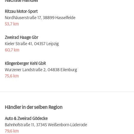
Nächste Händler
Ritzau Motor-Sport
Nordhäuserstraße 17,
38899 Hasselfelde
53,7 km
Zweirad Haage Gbr
Kieler Straße 41,
04357 Leipzig
60,7 km
Klingenberger Kehl GbR
Wurzener Landstraße 2,
04838 Eilenburg
75,6 km
Händler in der selben Region
Auto & Zweirad Gödecke
Bahnhofstraße 11,
37345 Weißenborn-Lüderode
79,6 km