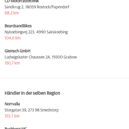
CD-Motorradtechnik
Sandkrug 2,
18059 Rostock/Papendorf
68,2 km
BeardsandBikes
Nykoebingvej 223,
4990 Sakskoebing
104,0 km
Giemsch GmbH
Ludwigsluster Chaussee 2A,
19300 Grabow
150,7 km
Händler in der selben Region
Norrvalla
Storgatan 39,
273 98 Smedstorp
153,7 km