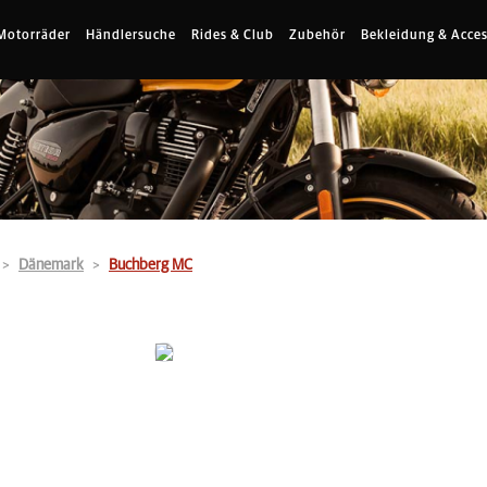
Motorräder
Händlersuche
Rides & Club
Zubehör
Bekleidung & Acces
Dänemark
Buchberg MC