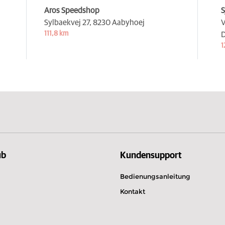
Aros Speedshop
S
Sylbaekvej 27,
8230 Aabyhoej
V
111,8 km
D
1
ub
Kundensupport
Bedienungsanleitung
Kontakt