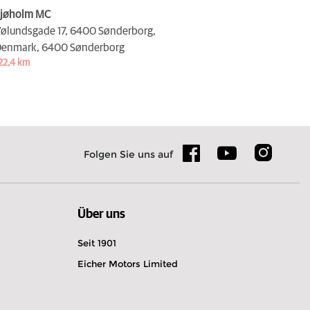
jøholm MC
ølundsgade 17, 6400 Sønderborg,
enmark,
6400 Sønderborg
22,4 km
Folgen Sie uns auf
Über uns
Seit 1901
Eicher Motors Limited