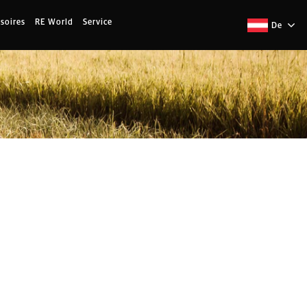
soires
RE World
Service
De