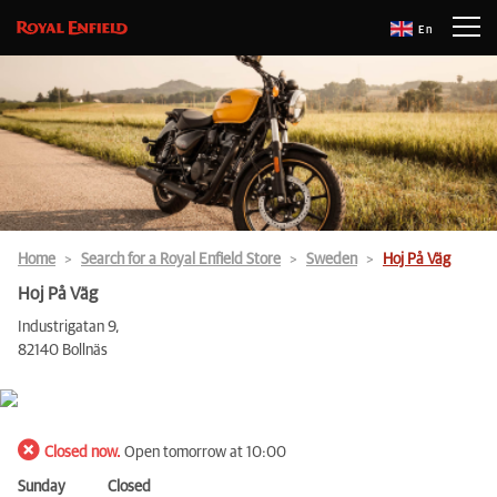
En
Home
Search for a Royal Enfield Store
Sweden
Hoj På Väg
Hoj På Väg
Industrigatan 9,
82140 Bollnäs
Closed now.
Open tomorrow at 10:00
Sunday
Closed