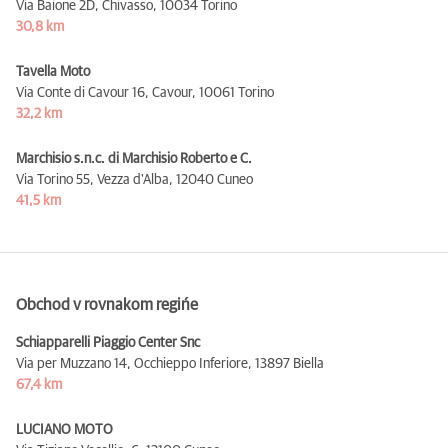
Via Baione 2D, Chivasso,
10034 Torino
30,8 km
Tavella Moto
Via Conte di Cavour 16, Cavour,
10061 Torino
32,2 km
Marchisio s.n.c. di Marchisio Roberto e C.
Via Torino 55, Vezza d'Alba,
12040 Cuneo
41,5 km
Obchod v rovnakom regińe
Schiapparelli Piaggio Center Snc
Via per Muzzano 14, Occhieppo Inferiore,
13897 Biella
67,4 km
LUCIANO MOTO