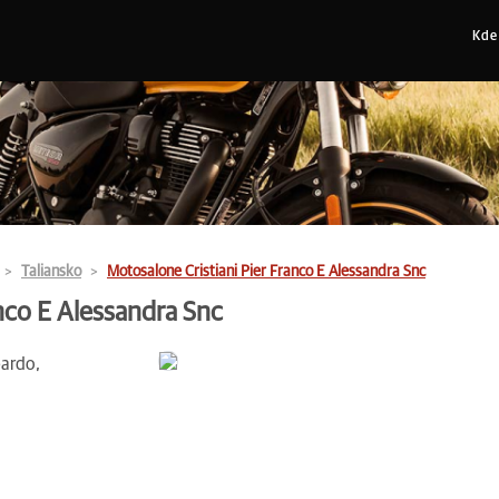
Kde
Taliansko
Motosalone Cristiani Pier Franco E Alessandra Snc
anco E Alessandra Snc
bardo,