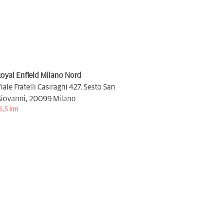
oyal Enfield Milano Nord
iale Fratelli Casiraghi 427, Sesto San
iovanni,
20099 Milano
6,5 km