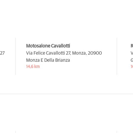
Motosalone Cavallotti
R
27
Via Felice Cavallotti 27, Monza,
20900
V
Monza E Della Brianza
G
14,6 km
1