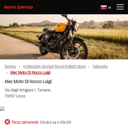
Sk
Domov
Vyhľadajte obchod Royal Enfield Store
Taliansko
Mec Moto Di Nocco Luigi
Mec Moto Di Nocco Luigi
Via degli Artigiani 1, Taviano,
73057 Lecce
Teraz zatvorené.
Otvára sa o 09:00