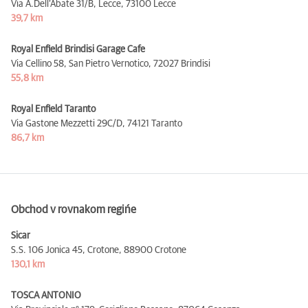
Via A.Dell’Abate 31/B, Lecce,
73100 Lecce
39,7 km
Royal Enfield Brindisi Garage Cafe
Via Cellino 58, San Pietro Vernotico,
72027 Brindisi
55,8 km
Royal Enfield Taranto
Via Gastone Mezzetti 29C/D,
74121 Taranto
86,7 km
Obchod v rovnakom regińe
Sicar
S.S. 106 Jonica 45, Crotone,
88900 Crotone
130,1 km
TOSCA ANTONIO