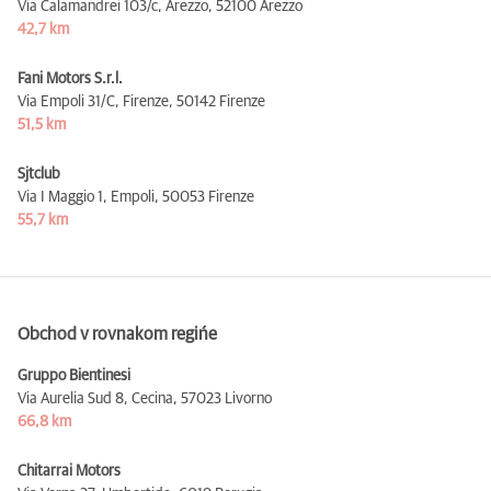
Via Calamandrei 103/c, Arezzo,
52100 Arezzo
42,7 km
Fani Motors S.r.l.
Via Empoli 31/C, Firenze,
50142 Firenze
51,5 km
Sjtclub
Via I Maggio 1, Empoli,
50053 Firenze
55,7 km
Obchod v rovnakom regińe
Gruppo Bientinesi
Via Aurelia Sud 8, Cecina,
57023 Livorno
66,8 km
Chitarrai Motors