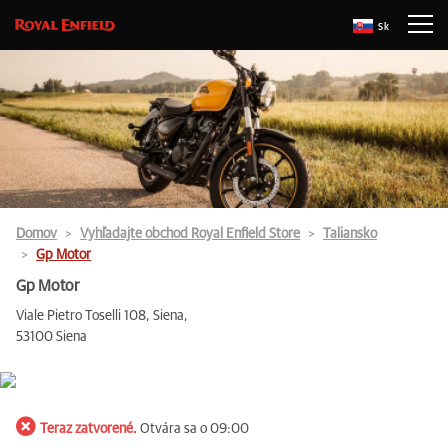
Sk
Domov
Vyhľadajte obchod Royal Enfield Store
Taliansko
Gp Motor
Gp Motor
Viale Pietro Toselli 108, Siena,
53100 Siena
Teraz zatvorené.
Otvára sa o 09:00