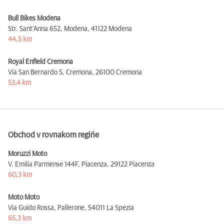
Bull Bikes Modena
Str. Sant'Anna 652, Modena,
41122 Modena
44,5 km
Royal Enfield Cremona
Via San Bernardo 5, Cremona,
26100 Cremona
53,4 km
Obchod v rovnakom regińe
Moruzzi Moto
V. Emilia Parmense 144F, Piacenza,
29122 Piacenza
60,3 km
Moto Moto
Via Guido Rossa, Pallerone,
54011 La Spezia
65,3 km