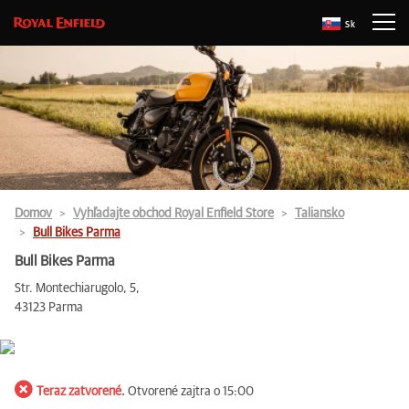
Sk
Domov
Vyhľadajte obchod Royal Enfield Store
Taliansko
Bull Bikes Parma
Bull Bikes Parma
Str. Montechiarugolo, 5,
43123 Parma
Teraz zatvorené.
Otvorené zajtra o 15:00