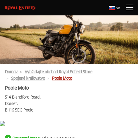
Sk
Domov
Vyhľadajte obchod Royal Enfield Store
Spojené kráľovstvo
Poole Moto
Poole Moto
514 Blandford Road,
Dorset,
BH16 5EG Poole