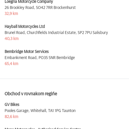
Loegria Motorcycle Company
26 Brookley Road,
SO42 7RR Brockenhurst
32,9 km
Hayball Motorcycles Ltd
Brunel Road, Churchfields Industrial Estate,
SP2 7PU Salisbury
40,3 km
Bembridge Motor Services
Embankment Road,
PO35 5NR Bembridge
65,4 km
Obchod v rovnakom regińe
GV Bikes
Pooles Garage, Whitehall,
TA1 1PG Taunton
82,6 km