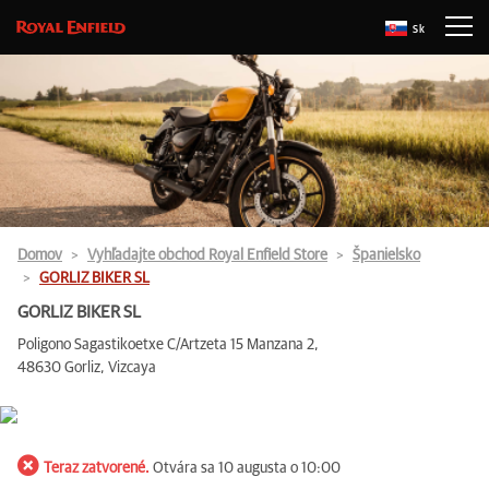
Sk
Domov
Vyhľadajte obchod Royal Enfield Store
Španielsko
GORLIZ BIKER SL
GORLIZ BIKER SL
Poligono Sagastikoetxe C/Artzeta 15 Manzana 2,
48630 Gorliz, Vizcaya
Teraz zatvorené.
Otvára sa 10 augusta o 10:00