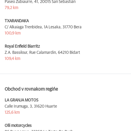
Paseo Zubiaurre, 41,
20015 San Sebastián
79,2 km
TXARANDAKA
C/ Alkaiaga Trenbidea, 1A Lesaka,
31770 Bera
100,9 km
Royal Enfield Biarritz
Z.A. Bassilour, Rue Calamardin,
64210 Bidart
109,4 km
Obchod v rovnakom regińe
LA GRANJA MOTOS
Calle Irumuga, 3,
31620 Huarte
125,6 km
Olli motorcycles