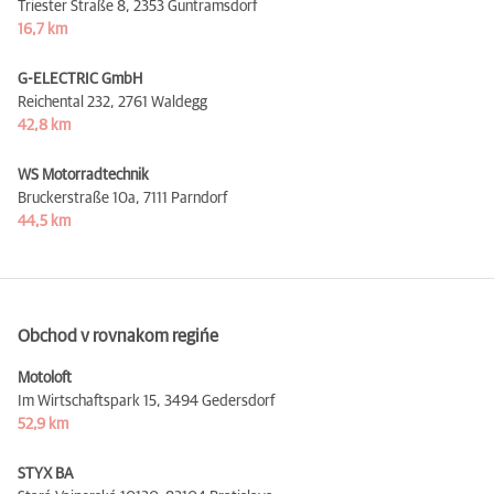
Triester Straße 8,
2353 Guntramsdorf
16,7 km
G-ELECTRIC GmbH
Reichental 232,
2761 Waldegg
42,8 km
WS Motorradtechnik
Bruckerstraße 10a,
7111 Parndorf
44,5 km
Obchod v rovnakom regińe
Motoloft
Im Wirtschaftspark 15,
3494 Gedersdorf
52,9 km
STYX BA