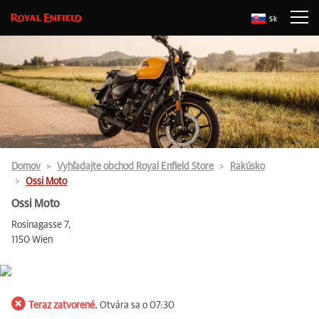
Sk
Domov
Vyhľadajte obchod Royal Enfield Store
Rakúsko
Ossi Moto
Ossi Moto
Rosinagasse 7,
1150 Wien
Teraz zatvorené.
Otvára sa o 07:30