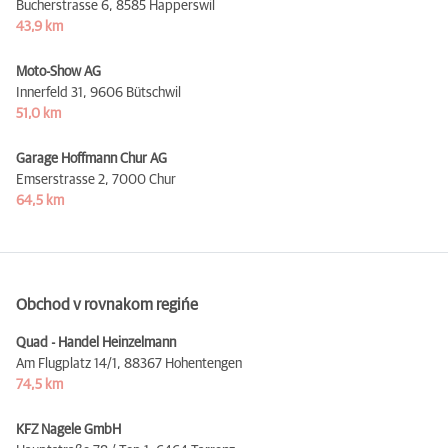
Bucherstrasse 6,
8585 Happerswil
43,9 km
Moto-Show AG
Innerfeld 31,
9606 Bütschwil
51,0 km
Garage Hoffmann Chur AG
Emserstrasse 2,
7000 Chur
64,5 km
Obchod v rovnakom regińe
Quad - Handel Heinzelmann
Am Flugplatz 14/1,
88367 Hohentengen
74,5 km
KFZ Nagele GmbH