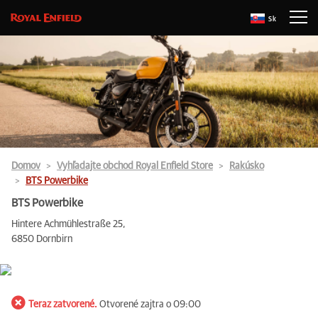
Sk
Domov
Vyhľadajte obchod Royal Enfield Store
Rakúsko
BTS Powerbike
BTS Powerbike
Hintere Achmühlestraße 25,
6850 Dornbirn
Teraz zatvorené.
Otvorené zajtra o 09:00