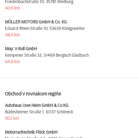
Friedenbachstraße 10,
35781 Weilburg
40,9 km
MÜLLER MOTORS GmbH & Co. KG
Eduard-Rhein-Straße 10,
53639 Königswinter
48,4 km
Mop´n Roll GmbH
Kempener Straße 33,
51469 Bergisch Gladbach
64,9 km
Obchod v rovnakom regińe
Autohaus Uwe Heim GmbH & Co KG
Büdesheimer Straße 1,
61137 Schöneck
90,1 km
Motorradtechnik Flöck GmbH