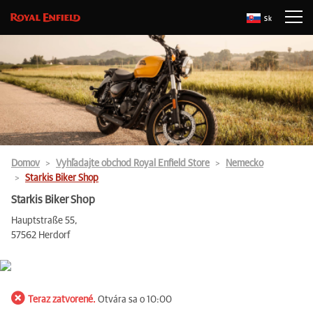
Sk
Domov
Vyhľadajte obchod Royal Enfield Store
Nemecko
Starkis Biker Shop
Starkis Biker Shop
Hauptstraße 55,
57562 Herdorf
Teraz zatvorené.
Otvára sa o 10:00